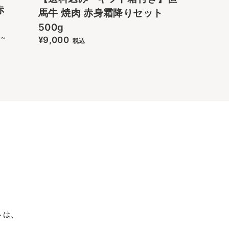
赤
馬牛 焼肉 赤身霜降りセット
500g
 ～
¥9,000
税込
トは、