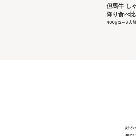
但馬牛 し
降り食べ比
400g(2～3人前
好み
厳選