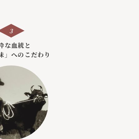
3
粋な血統と
味」へのこだわり