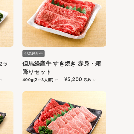
但馬経産牛
セッ
但馬経産牛 すき焼き 赤身・霜
降りセット
¥5,200
400g(2～3人前) ～
～
税込 ～