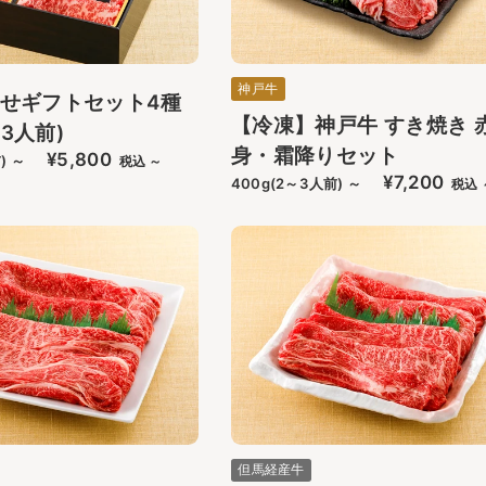
神戸牛
せギフトセット4種
【冷凍】神戸牛 すき焼き 
-3人前)
身・霜降りセット
¥5,800
) ～
税込 ～
¥7,200
400g(2～3人前) ～
税込 
但馬経産牛