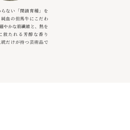
わらない「閉鎖育種」を
、純血の但馬牛にこだわ
細やかな筋繊維と、熱を
に放たれる芳醇な香り
血統だけが持つ芸術品で