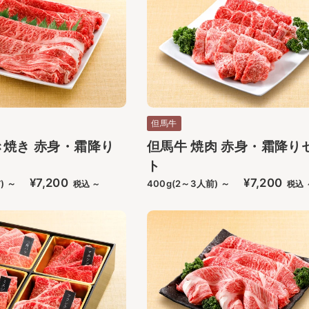
但馬牛
き焼き 赤身・霜降り
但馬牛 焼肉 赤身・霜降り
ト
¥7,200
¥7,200
) ～
400g(2～3人前) ～
税込 ～
税込 