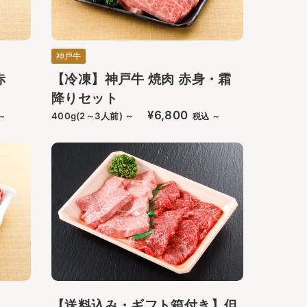
神戸牛
赤
【冷凍】神戸牛 焼肉 赤身・霜
降りセット
¥6,800
400g(2～3人前) ～
～
税込 ～
【送料込み・ギフト箱付き】但