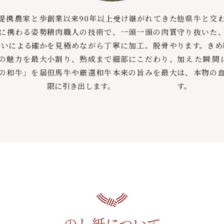
提携農家と歩
創業以来90年以上受け継がれてきた
他県牛と交
に携わる姿勢
精肉職人の技術で、一頭一頭の肉質
守り抜いた
買いによる確か
を見極めながら丁寧に加工。脱骨や
ります。きめ
の魅力を最大
小割り、熟成まで細部にこだわり、
加えた瞬間
の和牛」を届
但馬牛や厳選和牛本来の旨みを最大
は、本物の
限に引き出します。
す。
のし紙について