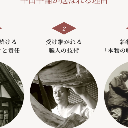
2
続ける
受け継がれる
純
きと責任」
職人の技術
「本物の