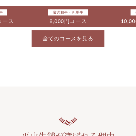
牛
厳選和牛・但馬牛
円コース
8,000円コース
10,
全てのコースを見る
平山牛舗が選ばれる理由