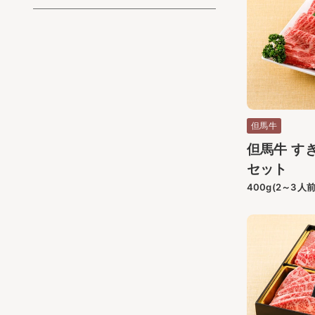
但馬牛
但馬牛 す
セット
400g(2～3人前