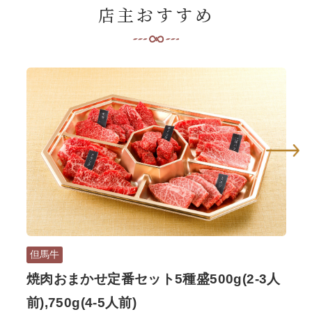
店主おすすめ
但馬牛
但
焼肉おまかせ定番セット5種盛500g(2-3人
但
前),750g(4-5人前)
400