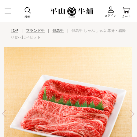
ログイン
カート
検索
TOP
|
ブランド牛
|
但馬牛
|
但馬牛 しゃぶしゃぶ 赤身・霜降
り食べ比べセット