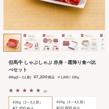
但馬牛 しゃぶしゃぶ 赤身・霜降り食べ比
べセット
¥7,200
400g(2～3人前)
税込
￥1,800 / 100g
1
(1)
600g（3～4人前）
400g（2～3人前）
¥10,800
¥7,200
税込
税込