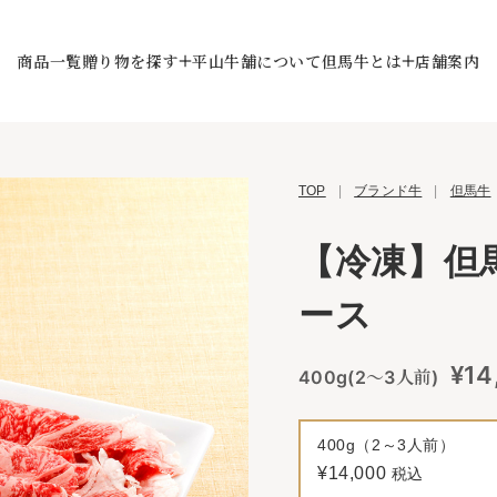
商品一覧
贈り物を探す
平山牛舗について
但馬牛とは
店舗案内
TOP
|
ブランド牛
|
但馬牛
【冷凍】但
ース
¥14
400g(2～3人前)
400g（2～3人前）
¥14,000
税込