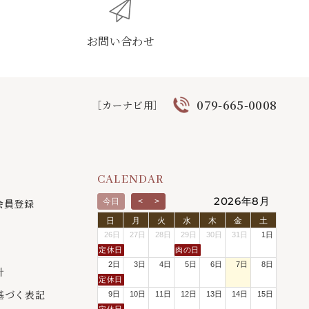
お問い合わせ
079-665-0008
［カーナビ用］
CALENDAR
2026年8月
会員登録
今日
<
>
日
月
火
水
木
金
土
26日
27日
28日
29日
30日
31日
1日
定休日
肉の日
2日
3日
4日
5日
6日
7日
8日
針
定休日
基づく表記
9日
10日
11日
12日
13日
14日
15日