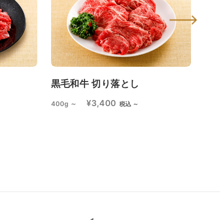
黒毛和牛 切り落とし
【
個
¥3,400
400g ～
税込 ～
¥3,