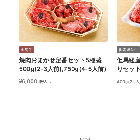
但馬牛
但馬経産牛
焼肉おまかせ定番セット5種盛
但馬経産
500g(2-3人前),750g(4-5人前)
りセッ
¥6,000
400g(2～3
税込 ～