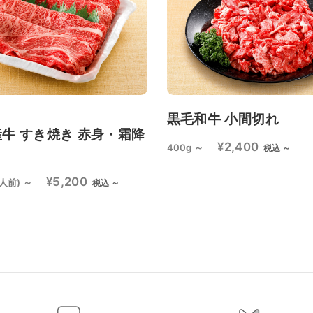
黒毛和牛 小間切れ
牛 すき焼き 赤身・霜降
¥2,400
400g ～
税込 ～
ト
¥5,200
人前) ～
税込 ～