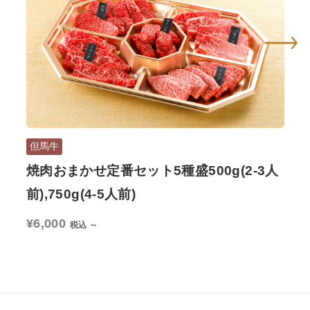
但馬牛
但
焼肉おまかせ定番セット5種盛500g(2-3人
但
前),750g(4-5人前)
400
¥6,000
税込 ～