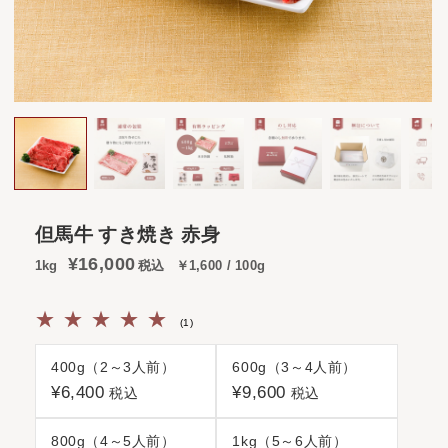
但馬牛 すき焼き 赤身
¥16,000
1kg
税込
￥1,600 / 100g
1
(1)
400g（2～3人前）
600g（3～4人前）
¥6,400
¥9,600
税込
税込
800g（4～5人前）
1kg（5～6人前）