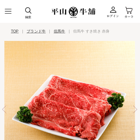
ログイン
カート
検索
TOP
|
ブランド牛
|
但馬牛
|
但馬牛 すき焼き 赤身