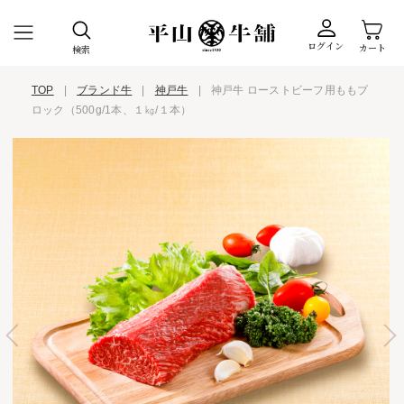
ログイン
カート
検索
TOP
|
ブランド牛
|
神戸牛
|
神戸牛 ローストビーフ用ももブ
ロック（500g/1本、１㎏/１本）