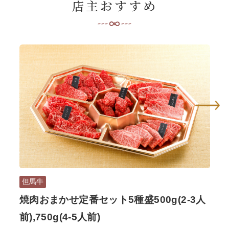
店主おすすめ
但馬牛
但
焼肉おまかせ定番セット5種盛500g(2-3人
但
前),750g(4-5人前)
400