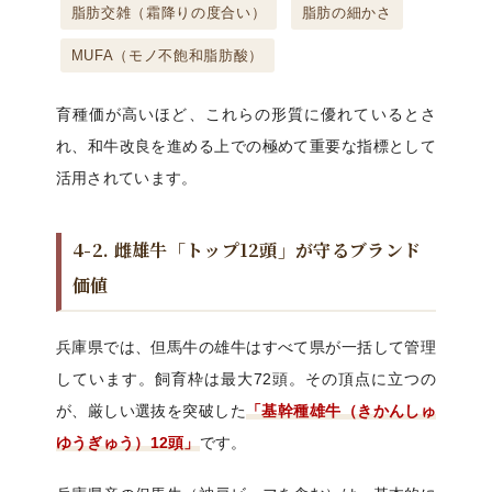
脂肪交雑（霜降りの度合い）
脂肪の細かさ
MUFA（モノ不飽和脂肪酸）
育種価が高いほど、これらの形質に優れているとさ
れ、和牛改良を進める上での極めて重要な指標として
活用されています。
4-2. 雌雄牛「トップ12頭」が守るブランド
価値
兵庫県では、但馬牛の雄牛はすべて県が一括して管理
しています。飼育枠は最大72頭。その頂点に立つの
が、厳しい選抜を突破した
「基幹種雄牛（きかんしゅ
ゆうぎゅう）12頭」
です。