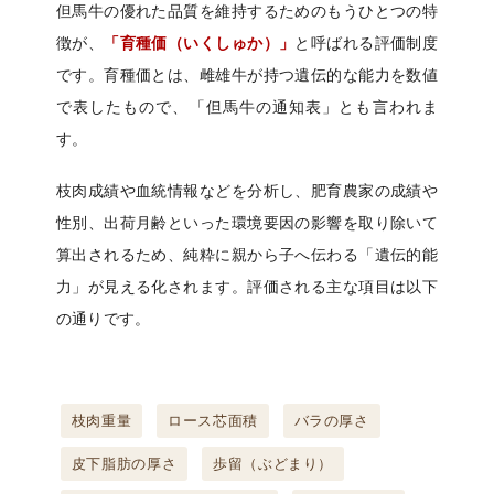
但馬牛の優れた品質を維持するためのもうひとつの特
徴が、
「育種価（いくしゅか）」
と呼ばれる評価制度
です。育種価とは、雌雄牛が持つ遺伝的な能力を数値
で表したもので、「但馬牛の通知表」とも言われま
す。
枝肉成績や血統情報などを分析し、肥育農家の成績や
性別、出荷月齢といった環境要因の影響を取り除いて
算出されるため、純粋に親から子へ伝わる「遺伝的能
力」が見える化されます。評価される主な項目は以下
の通りです。
枝肉重量
ロース芯面積
バラの厚さ
皮下脂肪の厚さ
歩留（ぶどまり）