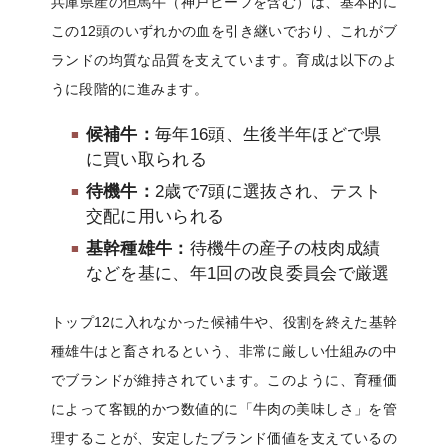
兵庫県産の但馬牛（神戸ビーフを含む）は、基本的に
この12頭のいずれかの血を引き継いでおり、これがブ
ランドの均質な品質を支えています。育成は以下のよ
うに段階的に進みます。
候補牛：
毎年16頭、生後半年ほどで県
に買い取られる
待機牛：
2歳で7頭に選抜され、テスト
交配に用いられる
基幹種雄牛：
待機牛の産子の枝肉成績
などを基に、年1回の改良委員会で厳選
トップ12に入れなかった候補牛や、役割を終えた基幹
種雄牛はと畜されるという、非常に厳しい仕組みの中
でブランドが維持されています。このように、育種価
によって客観的かつ数値的に「牛肉の美味しさ」を管
理することが、安定したブランド価値を支えているの