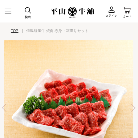
ログイン
カート
検索
TOP
|
但馬経産牛 焼肉 赤身・霜降りセット