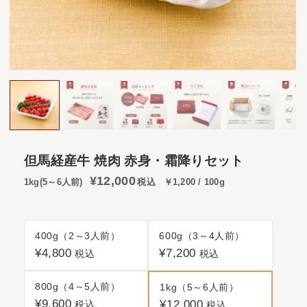
但馬経産牛 焼肉 赤身・霜降りセット
¥12,000
1kg(5～6人前)
税込
￥1,200 / 100g
400g（2～3人前）
600g（3～4人前）
¥4,800
¥7,200
税込
税込
800g（4～5人前）
1kg（5～6人前）
¥9,600
¥12,000
税込
税込