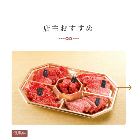
店主おすすめ
但馬牛
但