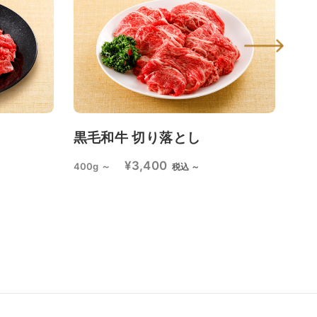
黒毛和牛 切り落とし
【
個
¥3,400
400g ～
税込 ～
¥3,