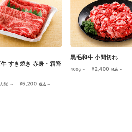
黒毛和牛 小間切れ
牛 すき焼き 赤身・霜降
¥2,400
400g ～
税込 ～
ト
¥5,200
人前) ～
税込 ～