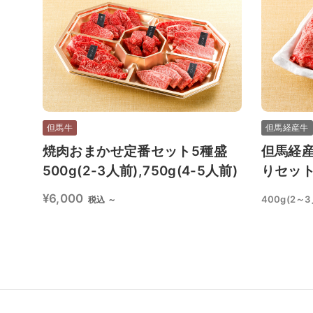
但馬牛
但馬経産牛
焼肉おまかせ定番セット5種盛
但馬経産
500g(2-3人前),750g(4-5人前)
りセッ
¥6,000
400g(2～3
税込 ～