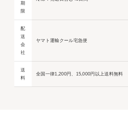
期
限
配
送
ヤマト運輸クール宅急便
会
社
送
全国一律1,200円、
15,000円以上送料無料
料