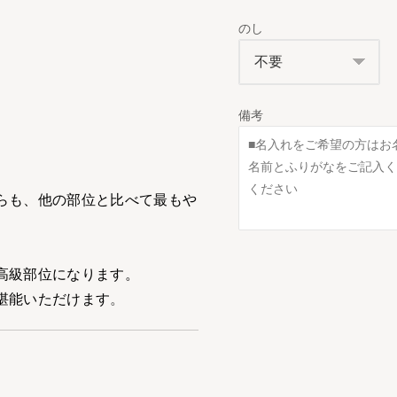
のし
備考
らも、他の部位と比べて最もや
高級部位になります。
堪能いただけます
。