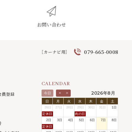
お問い合わせ
079-665-0008
［カーナビ用］
CALENDAR
2026年8月
会員登録
今日
<
>
日
月
火
水
木
金
土
26日
27日
28日
29日
30日
31日
1日
定休日
肉の日
2日
3日
4日
5日
6日
7日
8日
針
定休日