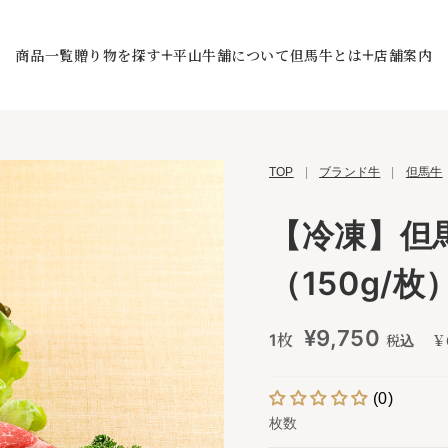
商品一覧
贈り物を探す
平山牛舗について
但馬牛とは
店舗案内
TOP
|
ブランド牛
|
但馬牛
【冷凍】但馬
（150g/枚
¥9,750
1枚
税込
￥6
(0)
枚数