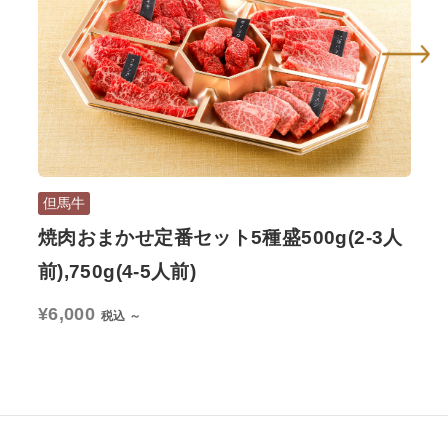
但馬牛
但
焼肉おまかせ定番セット5種盛500g(2-3人
但
前),750g(4-5人前)
400
¥6,000
税込 ～