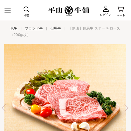
ログイン
カート
検索
TOP
|
ブランド牛
|
但馬牛
|
【冷凍】但馬牛 ステーキ ロース
（200g/枚）